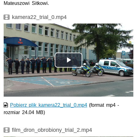
Mateuszowi Sitkowi.
Film
kamera22_trial_0.mp4
Odtwórz
wideo
Pobierz plik kamera22_trial_0.mp4
(format mp4 -
rozmiar 24.04 MB)
Film
film_dron_obrobiony_trial_2.mp4